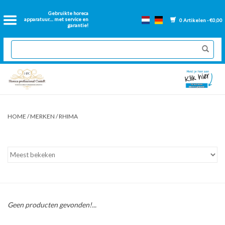
Home
Gebruikte horeca
apparatuur.... met service en
0 Artikelen - €0,00
garantie!
2dehands Horeca
Nieuwe apparatuur
Gereviseerde Bakwanden
HOME
/
MERKEN
/
RHIMA
GN Bakken
Onderdelen bakwanden
Ventilatie kanalen
Geen producten gevonden!...
Over ons