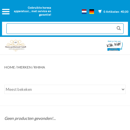
Home
Gebruikte horeca
apparatuur.... met service en
0 Artikelen - €0,00
garantie!
2dehands Horeca
Nieuwe apparatuur
Gereviseerde Bakwanden
HOME
/
MERKEN
/
RHIMA
GN Bakken
Onderdelen bakwanden
Ventilatie kanalen
Geen producten gevonden!...
Over ons