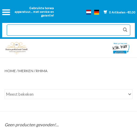
Home
Gebruikte horeca
apparatuur.... met service en
0 Artikelen - €0,00
garantie!
2dehands Horeca
Nieuwe apparatuur
Gereviseerde Bakwanden
HOME
/
MERKEN
/
RHIMA
GN Bakken
Onderdelen bakwanden
Ventilatie kanalen
Geen producten gevonden!...
Over ons