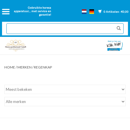
Home
Gebruikte horeca
apparatuur.... met service en
0 Artikelen - €0,00
garantie!
2dehands Horeca
Nieuwe apparatuur
Gereviseerde Bakwanden
HOME
/
MERKEN
/
REGENKAP
GN Bakken
Onderdelen bakwanden
Ventilatie kanalen
Over ons