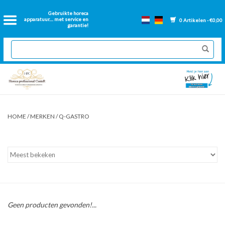
Home
Gebruikte horeca
apparatuur.... met service en
0 Artikelen - €0,00
garantie!
2dehands Horeca
Nieuwe apparatuur
Gereviseerde Bakwanden
HOME
/
MERKEN
/
Q-GASTRO
GN Bakken
Onderdelen bakwanden
Ventilatie kanalen
Geen producten gevonden!...
Over ons