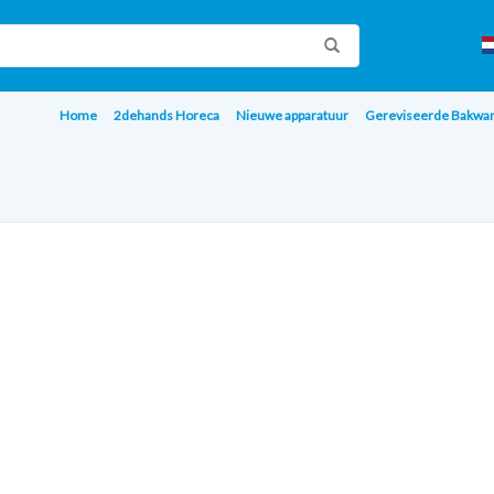
Home
2dehands Horeca
Nieuwe apparatuur
Gereviseerde Bakwa