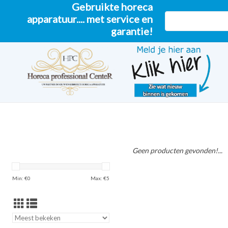
Gebruikte horeca
apparatuur.... met service en
garantie!
Geen producten gevonden!...
Min: €
0
Max: €
5