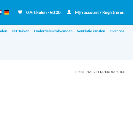
0 Artikelen - €0,00
Mijn account / Registreren
nden
GN Bakken
Onderdelen bakwanden
Ventilatie kanalen
Over ons
HOME
/
MERKEN
/
PROMOLINE