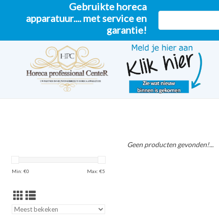
Gebruikte horeca
apparatuur.... met service en
garantie!
Geen producten gevonden!...
Min: €
0
Max: €
5