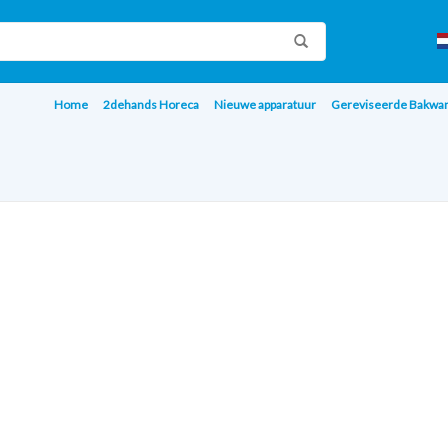
Home
2dehands Horeca
Nieuwe apparatuur
Gereviseerde Bakwa