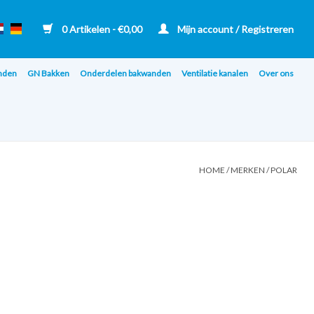
0 Artikelen - €0,00
Mijn account / Registreren
nden
GN Bakken
Onderdelen bakwanden
Ventilatie kanalen
Over ons
HOME
/
MERKEN
/
POLAR