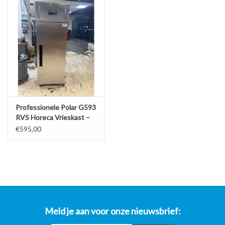
Professionele Polar G593
RVS Horeca Vrieskast –
600L (Op Wielen)
€595,00
Meld je aan voor onze nieuwsbrief: