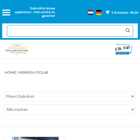
Home
Gebruikte horeca
apparatuur.... met service en
0 Artikelen - €0,00
garantie!
2dehands Horeca
Nieuwe apparatuur
Gereviseerde Bakwanden
HOME
/
MERKEN
/
POLAR
GN Bakken
Onderdelen bakwanden
Ventilatie kanalen
Over ons