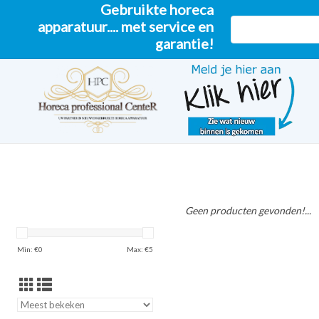
Gebruikte horeca
apparatuur.... met service en
garantie!
Geen producten gevonden!...
Min: €
0
Max: €
5