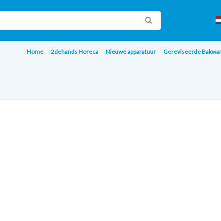
Home
2dehands Horeca
Nieuwe apparatuur
Gereviseerde Bakwa