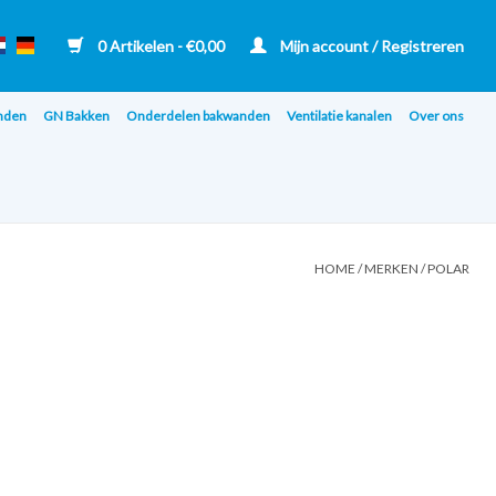
0 Artikelen - €0,00
Mijn account / Registreren
nden
GN Bakken
Onderdelen bakwanden
Ventilatie kanalen
Over ons
HOME
/
MERKEN
/
POLAR