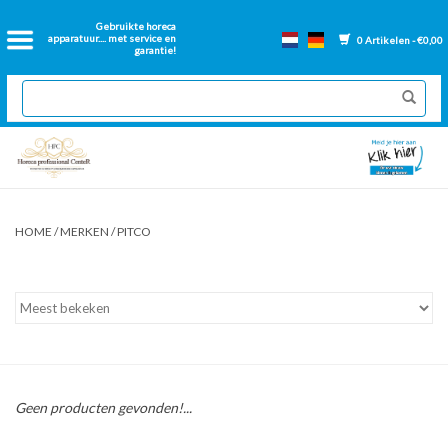
Home
Gebruikte horeca
apparatuur.... met service en
0 Artikelen - €0,00
garantie!
2dehands Horeca
Nieuwe apparatuur
Gereviseerde Bakwanden
HOME
/
MERKEN
/
PITCO
GN Bakken
Onderdelen bakwanden
Ventilatie kanalen
Geen producten gevonden!...
Over ons