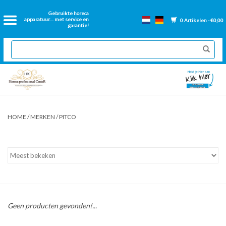
Home
Gebruikte horeca
apparatuur.... met service en
0 Artikelen - €0,00
garantie!
2dehands Horeca
Nieuwe apparatuur
Gereviseerde Bakwanden
HOME
/
MERKEN
/
PITCO
GN Bakken
Onderdelen bakwanden
Ventilatie kanalen
Geen producten gevonden!...
Over ons