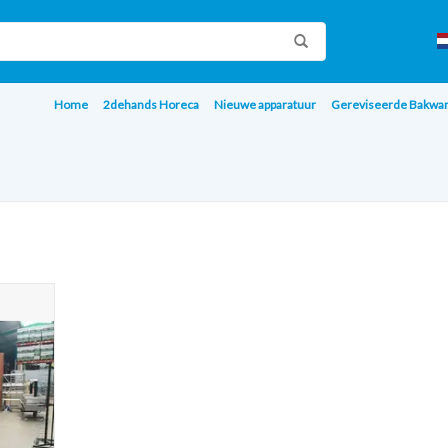
Home
2dehands Horeca
Nieuwe apparatuur
Gereviseerde Bakwa
rfecta
oit
AGEN