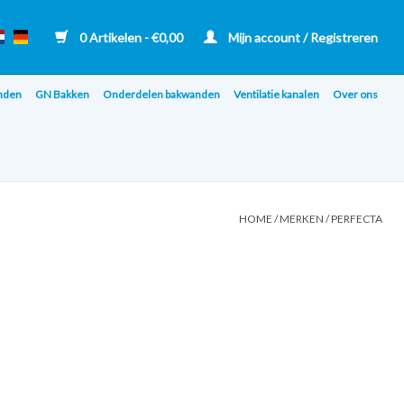
0 Artikelen - €0,00
Mijn account / Registreren
nden
GN Bakken
Onderdelen bakwanden
Ventilatie kanalen
Over ons
HOME
/
MERKEN
/
PERFECTA