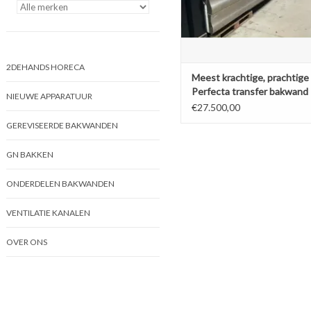
2DEHANDS HORECA
Meest krachtige, prachtige
Perfecta transfer bakwand
NIEUWE APPARATUUR
friteuse ooit
€27.500,00
GEREVISEERDE BAKWANDEN
GN BAKKEN
ONDERDELEN BAKWANDEN
VENTILATIE KANALEN
OVER ONS