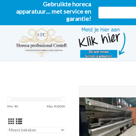
Gebruikte horeca
apparatuur.... met service en
garantie!
Meest krachtige, prachtige Pe
transfer bakwand friteuse o
TOEVOEGEN AAN WINKELW
Min: €
0
Max: €
30000