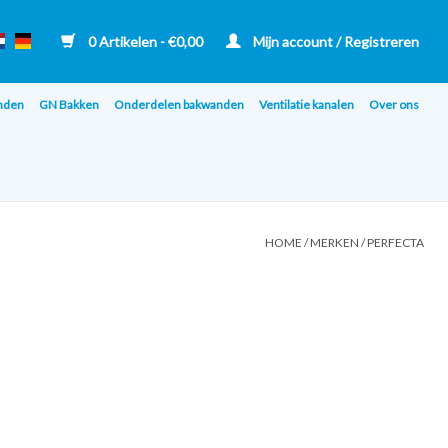
0 Artikelen - €0,00
Mijn account / Registreren
nden
GN Bakken
Onderdelen bakwanden
Ventilatie kanalen
Over ons
HOME
/
MERKEN
/
PERFECTA