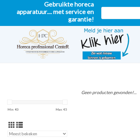
Gebruikte horeca
apparatuur.... met service en
garantie!
Geen producten gevonden!...
Min: €
0
Max: €
5