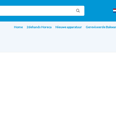
Home
2dehands Horeca
Nieuwe apparatuur
Gereviseerde Bakwa