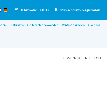
0 Artikelen - €0,00
Mijn account / Registreren
nden
GN Bakken
Onderdelen bakwanden
Ventilatie kanalen
Over ons
HOME
/
MERKEN
/
PERFECTA