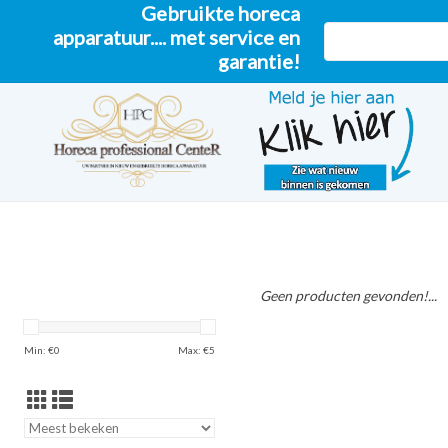
Gebruikte horeca
apparatuur.... met service en
garantie!
Geen producten gevonden!...
Min: €
0
Max: €
5