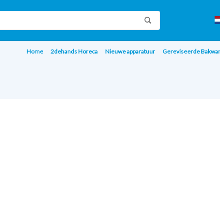
Home
2dehands Horeca
Nieuwe apparatuur
Gereviseerde Bakwa