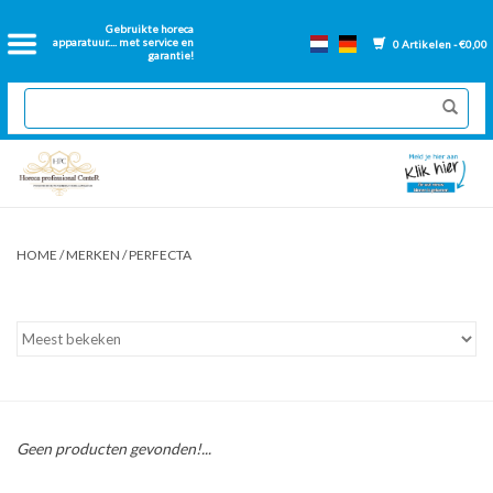
Home
Gebruikte horeca
apparatuur.... met service en
0 Artikelen - €0,00
garantie!
2dehands Horeca
Nieuwe apparatuur
Gereviseerde Bakwanden
HOME
/
MERKEN
/
PERFECTA
GN Bakken
Onderdelen bakwanden
Ventilatie kanalen
Geen producten gevonden!...
Over ons