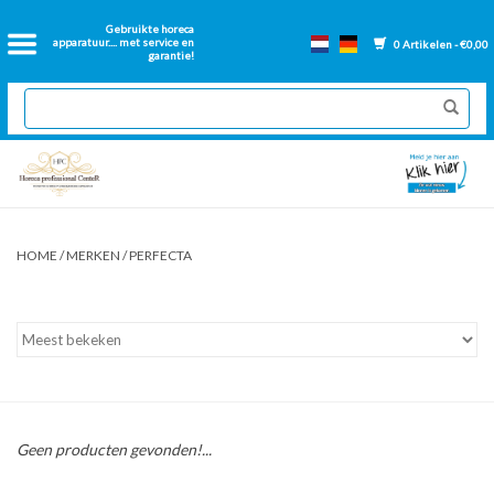
Home
Gebruikte horeca
apparatuur.... met service en
0 Artikelen - €0,00
garantie!
2dehands Horeca
Nieuwe apparatuur
Gereviseerde Bakwanden
HOME
/
MERKEN
/
PERFECTA
GN Bakken
Onderdelen bakwanden
Ventilatie kanalen
Geen producten gevonden!...
Over ons