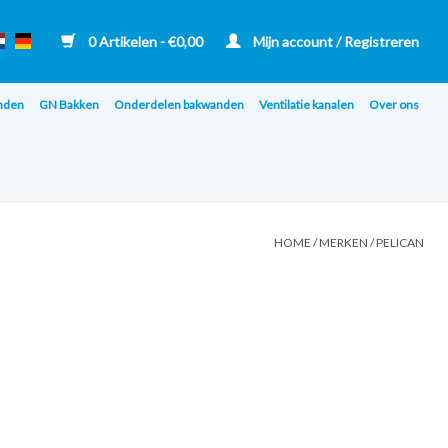
0 Artikelen - €0,00
Mijn account / Registreren
nden
GN Bakken
Onderdelen bakwanden
Ventilatie kanalen
Over ons
HOME
/
MERKEN
/
PELICAN