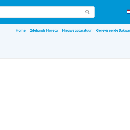
Home
2dehands Horeca
Nieuwe apparatuur
Gereviseerde Bakwa