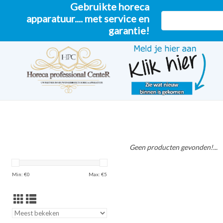
Gebruikte horeca
apparatuur.... met service en
garantie!
Geen producten gevonden!...
Min: €
0
Max: €
5