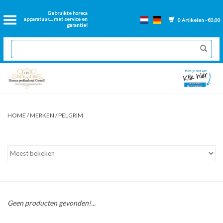
Home
Gebruikte horeca
apparatuur.... met service en
0 Artikelen - €0,00
garantie!
2dehands Horeca
Nieuwe apparatuur
Gereviseerde Bakwanden
HOME
/
MERKEN
/
PELGRIM
GN Bakken
Onderdelen bakwanden
Ventilatie kanalen
Geen producten gevonden!...
Over ons