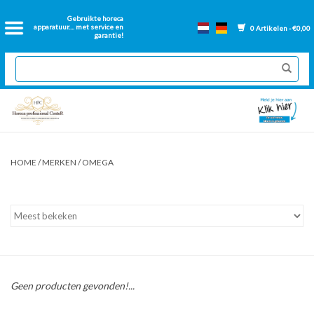
Home
Gebruikte horeca
apparatuur.... met service en
0 Artikelen - €0,00
garantie!
2dehands Horeca
Nieuwe apparatuur
Gereviseerde Bakwanden
HOME
/
MERKEN
/
OMEGA
GN Bakken
Onderdelen bakwanden
Ventilatie kanalen
Geen producten gevonden!...
Over ons