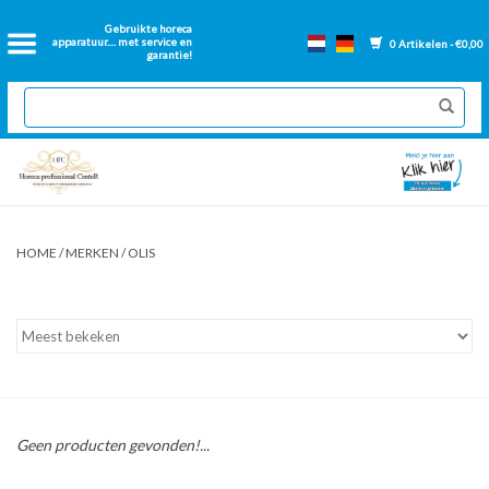
Home
Gebruikte horeca
apparatuur.... met service en
0 Artikelen - €0,00
garantie!
2dehands Horeca
Nieuwe apparatuur
Gereviseerde Bakwanden
HOME
/
MERKEN
/
OLIS
GN Bakken
Onderdelen bakwanden
Ventilatie kanalen
Geen producten gevonden!...
Over ons