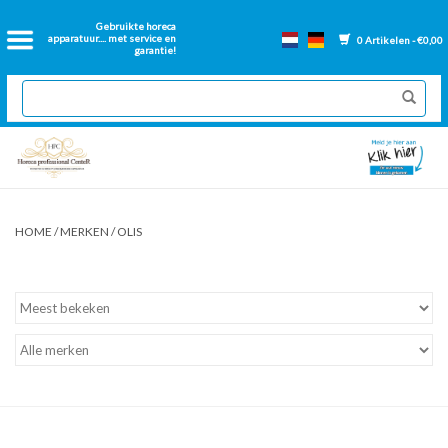
Home
Gebruikte horeca
apparatuur.... met service en
0 Artikelen - €0,00
garantie!
2dehands Horeca
Nieuwe apparatuur
Gereviseerde Bakwanden
HOME
/
MERKEN
/
OLIS
GN Bakken
Onderdelen bakwanden
Ventilatie kanalen
Over ons