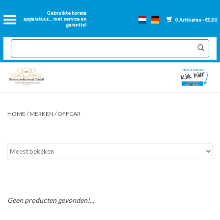
Home
Gebruikte horeca
apparatuur.... met service en
0 Artikelen - €0,00
garantie!
2dehands Horeca
Nieuwe apparatuur
Gereviseerde Bakwanden
HOME
/
MERKEN
/
OFFCAR
GN Bakken
Onderdelen bakwanden
Ventilatie kanalen
Geen producten gevonden!...
Over ons