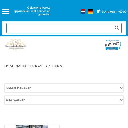
Home
Gebruikte horeca
apparatuur.... met service en
0 Artikelen - €0,00
garantie!
2dehands Horeca
Nieuwe apparatuur
Gereviseerde Bakwanden
HOME
/
MERKEN
/
NORTH CATERING
GN Bakken
Onderdelen bakwanden
Ventilatie kanalen
Over ons