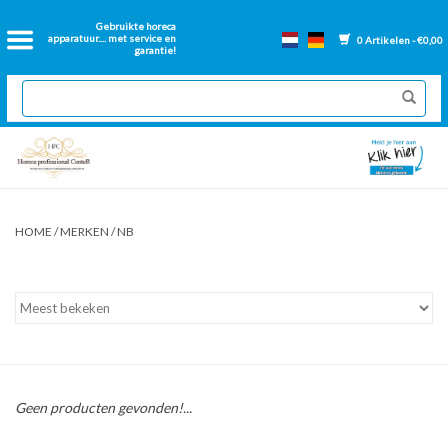
Home
Gebruikte horeca
apparatuur.... met service en
0 Artikelen - €0,00
garantie!
2dehands Horeca
Nieuwe apparatuur
Gereviseerde Bakwanden
HOME
/
MERKEN
/
NB
GN Bakken
Onderdelen bakwanden
Ventilatie kanalen
Geen producten gevonden!...
Over ons