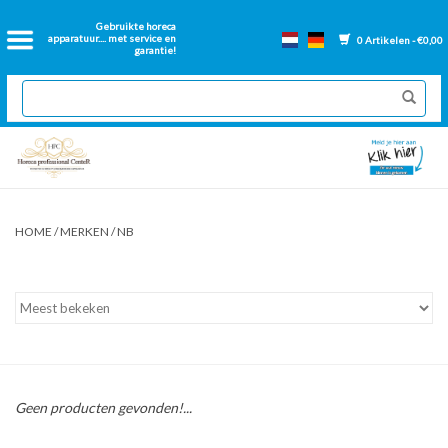
Home
Gebruikte horeca
apparatuur.... met service en
0 Artikelen - €0,00
garantie!
2dehands Horeca
Nieuwe apparatuur
Gereviseerde Bakwanden
HOME
/
MERKEN
/
NB
GN Bakken
Onderdelen bakwanden
Ventilatie kanalen
Geen producten gevonden!...
Over ons