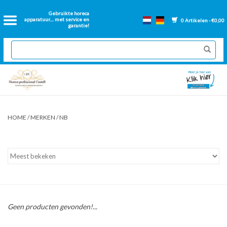
Home
Gebruikte horeca
apparatuur.... met service en
0 Artikelen - €0,00
garantie!
2dehands Horeca
Nieuwe apparatuur
Gereviseerde Bakwanden
HOME
/
MERKEN
/
NB
GN Bakken
Onderdelen bakwanden
Ventilatie kanalen
Geen producten gevonden!...
Over ons