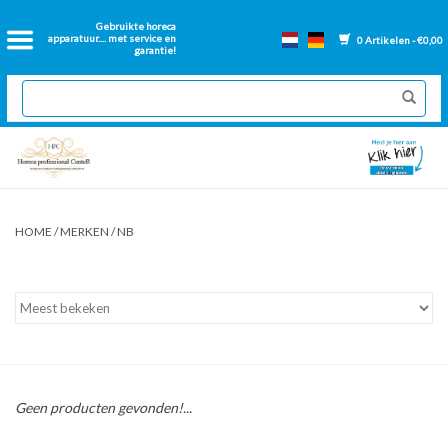
Home
Gebruikte horeca
apparatuur.... met service en
0 Artikelen - €0,00
garantie!
2dehands Horeca
Nieuwe apparatuur
Gereviseerde Bakwanden
HOME
/
MERKEN
/
NB
GN Bakken
Onderdelen bakwanden
Ventilatie kanalen
Geen producten gevonden!...
Over ons