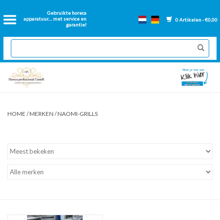
Home
Gebruikte horeca
apparatuur.... met service en
0 Artikelen - €0,00
garantie!
2dehands Horeca
Nieuwe apparatuur
Gereviseerde Bakwanden
HOME
/
MERKEN
/
NAOMI-GRILLS
GN Bakken
Onderdelen bakwanden
Ventilatie kanalen
Over ons