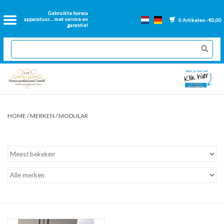
Home
Gebruikte horeca
apparatuur.... met service en
0 Artikelen - €0,00
garantie!
2dehands Horeca
Nieuwe apparatuur
Gereviseerde Bakwanden
HOME
/
MERKEN
/
MODULAR
GN Bakken
Onderdelen bakwanden
Ventilatie kanalen
Over ons