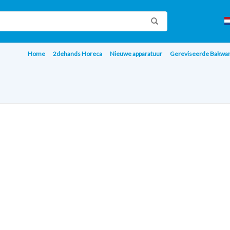
Home
2dehands Horeca
Nieuwe apparatuur
Gereviseerde Bakwa