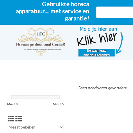
Gebruikte horeca
apparatuur.... met service en
garantie!
Geen producten gevonden!...
Min: €
0
Max: €
5