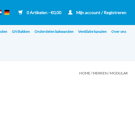
0 Artikelen - €0,00
Mijn account / Registreren
nden
GN Bakken
Onderdelen bakwanden
Ventilatie kanalen
Over ons
HOME
/
MERKEN
/
MODULAR