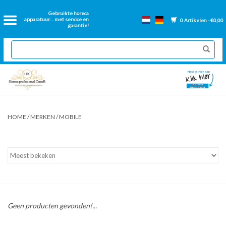
Home
Gebruikte horeca
apparatuur.... met service en
0 Artikelen - €0,00
garantie!
2dehands Horeca
Nieuwe apparatuur
Gereviseerde Bakwanden
HOME
/
MERKEN
/
MOBILE
GN Bakken
Onderdelen bakwanden
Ventilatie kanalen
Geen producten gevonden!...
Over ons