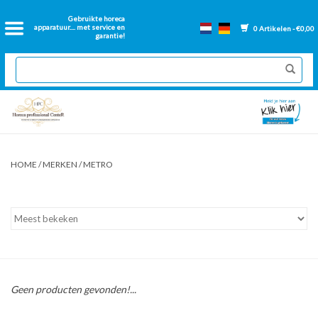
Home
Gebruikte horeca
apparatuur.... met service en
0 Artikelen - €0,00
garantie!
2dehands Horeca
Nieuwe apparatuur
Gereviseerde Bakwanden
HOME
/
MERKEN
/
METRO
GN Bakken
Onderdelen bakwanden
Ventilatie kanalen
Geen producten gevonden!...
Over ons