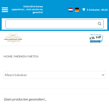
Home
Gebruikte horeca
apparatuur.... met service en
0 Artikelen - €0,00
garantie!
2dehands Horeca
Nieuwe apparatuur
Gereviseerde Bakwanden
HOME
/
MERKEN
/
METOS
GN Bakken
Onderdelen bakwanden
Ventilatie kanalen
Geen producten gevonden!...
Over ons