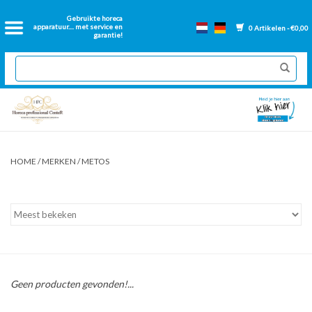
Home
Gebruikte horeca
apparatuur.... met service en
0 Artikelen - €0,00
garantie!
2dehands Horeca
Nieuwe apparatuur
Gereviseerde Bakwanden
HOME
/
MERKEN
/
METOS
GN Bakken
Onderdelen bakwanden
Ventilatie kanalen
Geen producten gevonden!...
Over ons