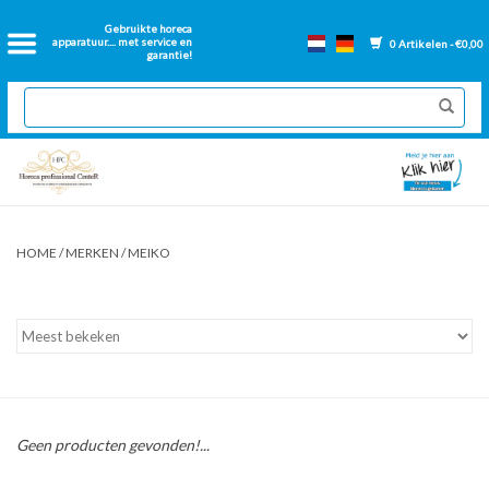
Home
Gebruikte horeca
apparatuur.... met service en
0 Artikelen - €0,00
garantie!
2dehands Horeca
Nieuwe apparatuur
Gereviseerde Bakwanden
HOME
/
MERKEN
/
MEIKO
GN Bakken
Onderdelen bakwanden
Ventilatie kanalen
Geen producten gevonden!...
Over ons