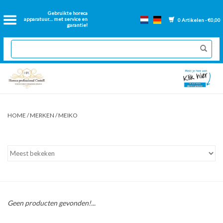
Home
Gebruikte horeca
apparatuur.... met service en
0 Artikelen - €0,00
garantie!
2dehands Horeca
Nieuwe apparatuur
Gereviseerde Bakwanden
HOME
/
MERKEN
/
MEIKO
GN Bakken
Onderdelen bakwanden
Ventilatie kanalen
Geen producten gevonden!...
Over ons