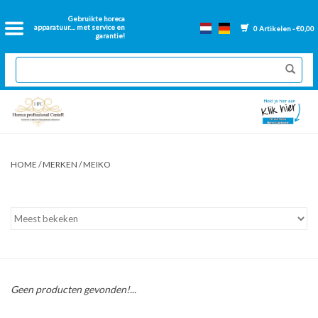
Home
Gebruikte horeca
apparatuur.... met service en
0 Artikelen - €0,00
garantie!
2dehands Horeca
Nieuwe apparatuur
Gereviseerde Bakwanden
HOME
/
MERKEN
/
MEIKO
GN Bakken
Onderdelen bakwanden
Ventilatie kanalen
Geen producten gevonden!...
Over ons