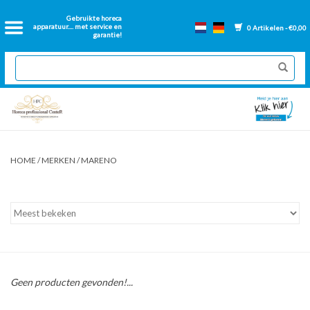
Home
Gebruikte horeca
apparatuur.... met service en
0 Artikelen - €0,00
garantie!
2dehands Horeca
Nieuwe apparatuur
Gereviseerde Bakwanden
HOME
/
MERKEN
/
MARENO
GN Bakken
Onderdelen bakwanden
Ventilatie kanalen
Geen producten gevonden!...
Over ons