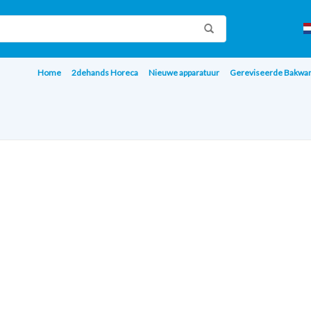
Home
2dehands Horeca
Nieuwe apparatuur
Gereviseerde Bakwa