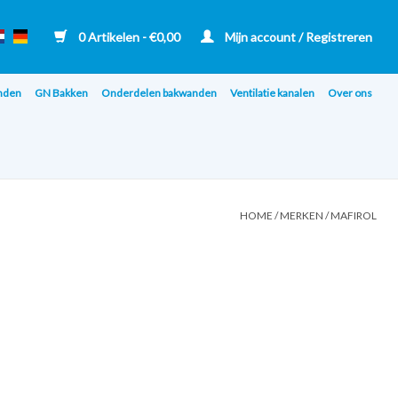
0 Artikelen - €0,00
Mijn account / Registreren
nden
GN Bakken
Onderdelen bakwanden
Ventilatie kanalen
Over ons
HOME
/
MERKEN
/
MAFIROL