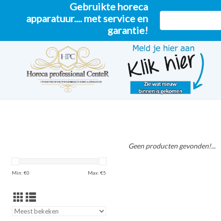
Gebruikte horeca
apparatuur.... met service en
garantie!
Geen producten gevonden!...
Min: €
0
Max: €
5