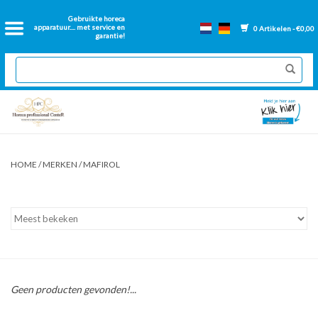
Home
Gebruikte horeca
apparatuur.... met service en
0 Artikelen - €0,00
garantie!
2dehands Horeca
Nieuwe apparatuur
Gereviseerde Bakwanden
HOME
/
MERKEN
/
MAFIROL
GN Bakken
Onderdelen bakwanden
Ventilatie kanalen
Geen producten gevonden!...
Over ons