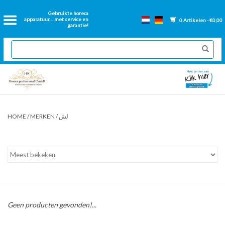
Home
Gebruikte horeca
apparatuur.... met service en
0 Artikelen - €0,00
garantie!
2dehands Horeca
Nieuwe apparatuur
Gereviseerde Bakwanden
HOME
/
MERKEN
/
لش
GN Bakken
Onderdelen bakwanden
Ventilatie kanalen
Geen producten gevonden!...
Over ons