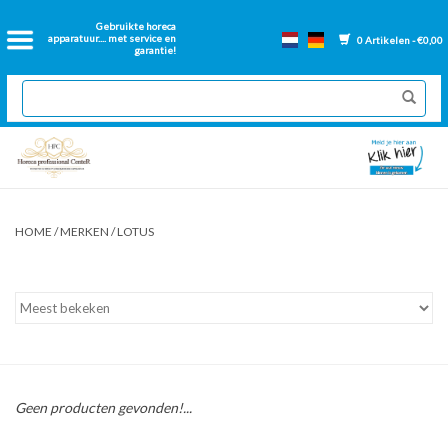
Home
Gebruikte horeca
apparatuur.... met service en
0 Artikelen - €0,00
garantie!
2dehands Horeca
Nieuwe apparatuur
Gereviseerde Bakwanden
HOME
/
MERKEN
/
LOTUS
GN Bakken
Onderdelen bakwanden
Ventilatie kanalen
Geen producten gevonden!...
Over ons