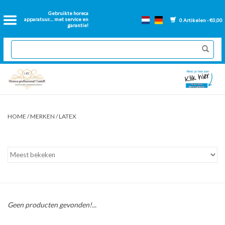
Home
Gebruikte horeca
apparatuur.... met service en
0 Artikelen - €0,00
garantie!
2dehands Horeca
Nieuwe apparatuur
Gereviseerde Bakwanden
HOME
/
MERKEN
/
LATEX
GN Bakken
Onderdelen bakwanden
Ventilatie kanalen
Geen producten gevonden!...
Over ons