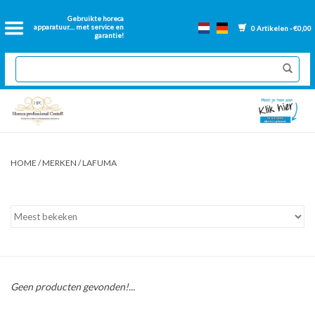
Home
Gebruikte horeca
apparatuur.... met service en
0 Artikelen - €0,00
garantie!
2dehands Horeca
Nieuwe apparatuur
Gereviseerde Bakwanden
HOME
/
MERKEN
/
LAFUMA
GN Bakken
Onderdelen bakwanden
Ventilatie kanalen
Geen producten gevonden!...
Over ons