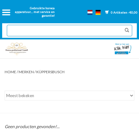
Home
Gebruikte horeca
apparatuur.... met service en
0 Artikelen - €0,00
garantie!
2dehands Horeca
Nieuwe apparatuur
Gereviseerde Bakwanden
HOME
/
MERKEN
/
KÜPPERSBUSCH
GN Bakken
Onderdelen bakwanden
Ventilatie kanalen
Geen producten gevonden!...
Over ons