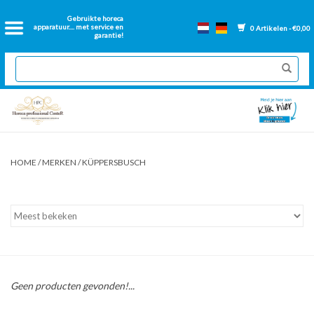
Home
Gebruikte horeca
apparatuur.... met service en
0 Artikelen - €0,00
garantie!
2dehands Horeca
Nieuwe apparatuur
Gereviseerde Bakwanden
HOME
/
MERKEN
/
KÜPPERSBUSCH
GN Bakken
Onderdelen bakwanden
Ventilatie kanalen
Geen producten gevonden!...
Over ons