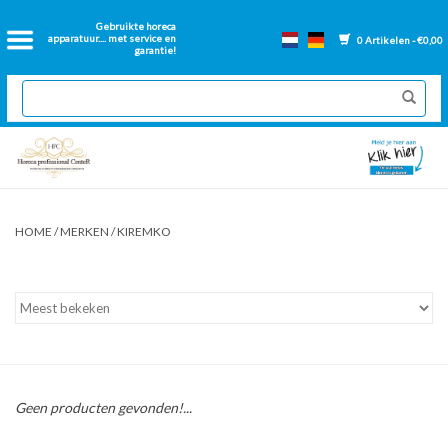
Home
Gebruikte horeca
apparatuur.... met service en
0 Artikelen - €0,00
garantie!
2dehands Horeca
Nieuwe apparatuur
Gereviseerde Bakwanden
HOME
/
MERKEN
/
KIREMKO
GN Bakken
Onderdelen bakwanden
Ventilatie kanalen
Geen producten gevonden!...
Over ons