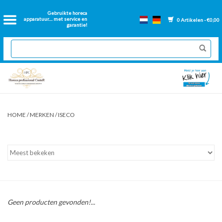
Home
Gebruikte horeca
apparatuur.... met service en
0 Artikelen - €0,00
garantie!
2dehands Horeca
Nieuwe apparatuur
Gereviseerde Bakwanden
HOME
/
MERKEN
/
ISECO
GN Bakken
Onderdelen bakwanden
Ventilatie kanalen
Geen producten gevonden!...
Over ons