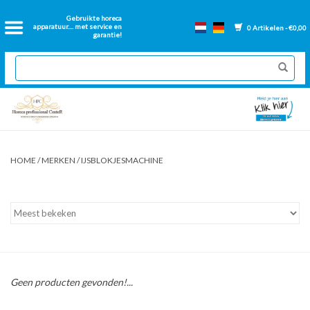
Home
Gebruikte horeca
apparatuur.... met service en
0 Artikelen - €0,00
garantie!
2dehands Horeca
Nieuwe apparatuur
Gereviseerde Bakwanden
HOME
/
MERKEN
/
IJSBLOKJESMACHINE
GN Bakken
Onderdelen bakwanden
Ventilatie kanalen
Geen producten gevonden!...
Over ons