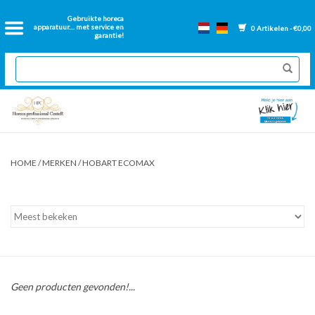
Home
Gebruikte horeca
apparatuur.... met service en
0 Artikelen - €0,00
garantie!
2dehands Horeca
Nieuwe apparatuur
Gereviseerde Bakwanden
HOME
/
MERKEN
/
HOBART ECOMAX
GN Bakken
Onderdelen bakwanden
Ventilatie kanalen
Geen producten gevonden!...
Over ons